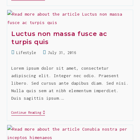
Ligula
Lacinia
Aliquet
Mauris
Ipsum
Luctus non massa fusce ac
turpis quis
Post
Post
Lifestyle
July 31, 2016
category:
last
modified:
Lorem ipsum dolor sit amet, consectetur
adipiscing elit. Integer nec odio. Praesent
libero. Sed cursus ante dapibus diam. Sed nisi.
Nulla quis sem at nibh elementum imperdiet.
Duis sagittis ipsum.…
Luctus
Continue Reading
Non
Massa
Fusce
Ac
Turpis