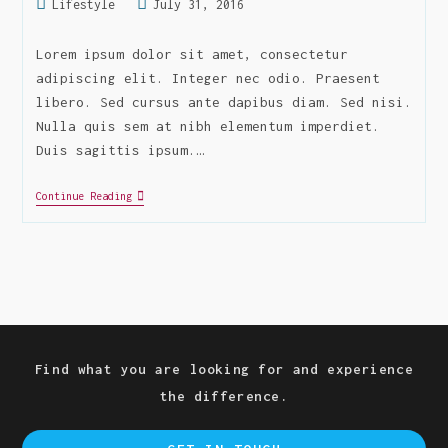
Post
Post
Lifestyle
July 31, 2016
category:
last
modified:
Lorem ipsum dolor sit amet, consectetur
adipiscing elit. Integer nec odio. Praesent
libero. Sed cursus ante dapibus diam. Sed nisi.
Nulla quis sem at nibh elementum imperdiet.
Duis sagittis ipsum.…
Maecenas
Continue Reading
Mattis
Sed
Convallis
Find what you are looking for and experience
the difference.
Ope