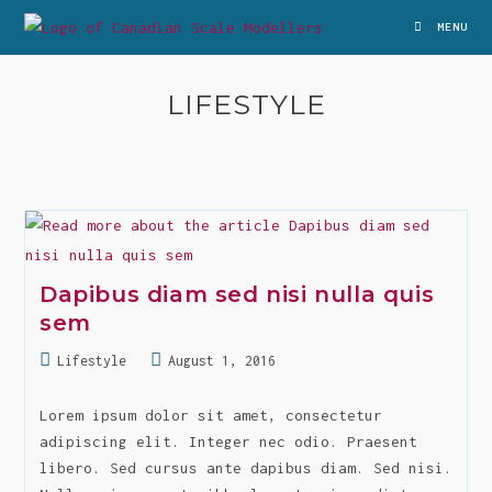
Skip
MENU
to
content
LIFESTYLE
Dapibus diam sed nisi nulla quis
sem
Post
Post
Lifestyle
August 1, 2016
category:
last
modified:
Lorem ipsum dolor sit amet, consectetur
adipiscing elit. Integer nec odio. Praesent
libero. Sed cursus ante dapibus diam. Sed nisi.