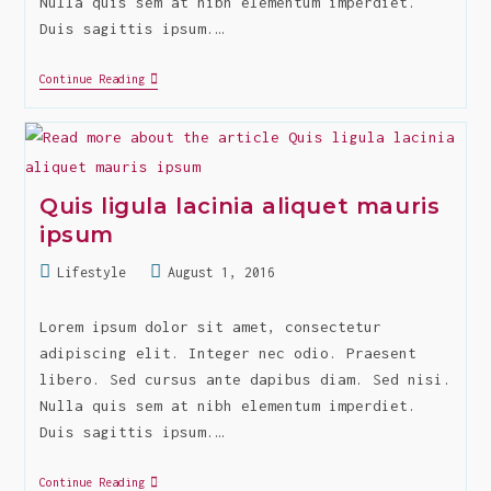
Nulla quis sem at nibh elementum imperdiet.
Duis sagittis ipsum.…
Dapibus
Continue Reading
Diam
Sed
Nisi
Nulla
Quis
Sem
Quis ligula lacinia aliquet mauris
ipsum
Post
Post
Lifestyle
August 1, 2016
category:
last
modified:
Lorem ipsum dolor sit amet, consectetur
adipiscing elit. Integer nec odio. Praesent
libero. Sed cursus ante dapibus diam. Sed nisi.
Nulla quis sem at nibh elementum imperdiet.
Duis sagittis ipsum.…
Quis
Continue Reading