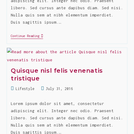
adipiscing elit. Integer nec odio. Praesent
libero. Sed cursus ante dapibus diam. Sed nisi.
Nulla quis sem at nibh elementum imperdiet.
Duis sagittis ipsum.…
Integer
Continue Reading
Nec
Odio
Praesent
Libero
Sed
Cursus
Quisque nisl felis venenatis
tristique
Post
Post
Lifestyle
July 31, 2016
category:
last
modified:
Lorem ipsum dolor sit amet, consectetur
adipiscing elit. Integer nec odio. Praesent
libero. Sed cursus ante dapibus diam. Sed nisi.
Nulla quis sem at nibh elementum imperdiet.
Duis sagittis ipsum.…