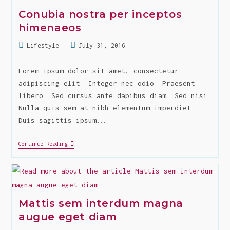
Quis
Conubia nostra per inceptos
himenaeos
Post
Post
Lifestyle
July 31, 2016
category:
last
modified:
Lorem ipsum dolor sit amet, consectetur
adipiscing elit. Integer nec odio. Praesent
libero. Sed cursus ante dapibus diam. Sed nisi.
Nulla quis sem at nibh elementum imperdiet.
Duis sagittis ipsum.…
Conubia
Continue Reading
Nostra
Per
Inceptos
Himenaeos
Mattis sem interdum magna
augue eget diam