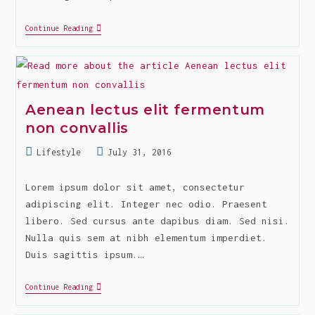
Quisque
Continue Reading
Nisl
Felis
Venenatis
Tristique
Aenean lectus elit fermentum
non convallis
Post
Post
Lifestyle
July 31, 2016
category:
last
modified:
Lorem ipsum dolor sit amet, consectetur
adipiscing elit. Integer nec odio. Praesent
libero. Sed cursus ante dapibus diam. Sed nisi.
Nulla quis sem at nibh elementum imperdiet.
Duis sagittis ipsum.…
Aenean
Continue Reading
Lectus
Elit