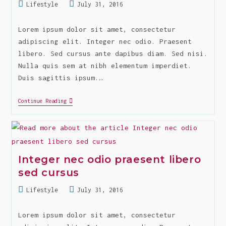
Post
Post
Lifestyle
July 31, 2016
category:
last
modified:
Lorem ipsum dolor sit amet, consectetur
adipiscing elit. Integer nec odio. Praesent
libero. Sed cursus ante dapibus diam. Sed nisi.
Nulla quis sem at nibh elementum imperdiet.
Duis sagittis ipsum.…
Mattis
Continue Reading
Sem
Interdum
Magna
Augue
Eget
Diam
Integer nec odio praesent libero
sed cursus
Post
Post
Lifestyle
July 31, 2016
category:
last
modified:
Lorem ipsum dolor sit amet, consectetur